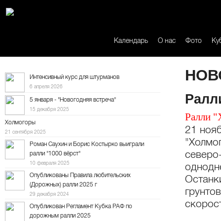
Календарь
О нас
Фото
Ку
НОВ
Интенсивный курс для штурманов
6 апреля 2026
Ралл
5 января - "Новогодняя встреча"
15 декабря 2025
Ралли "
Холмогоры
21 ноя
21 сентября 2025
"Холмог
Роман Саухин и Борис Костырко выиграли
северо
ралли "1000 вёрст"
10 февраля 2025
однодн
Опубликованы Правила любительских
Останк
(Дорожных) ралли 2025 г
грунто
29 декабря 2024
скорос
Опубликован Регламент Кубка РАФ по
дорожным ралли 2025