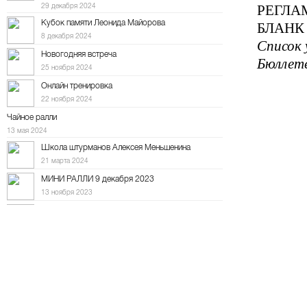
29 декабря 2024
РЕГЛА
Кубок памяти Леонида Майорова
БЛАНК
8 декабря 2024
Список 
Новогодняя встреча
Бюллет
25 ноября 2024
Онлайн тренировка
22 ноября 2024
Чайное ралли
13 мая 2024
Школа штурманов Алексея Меньшенина
21 марта 2024
МИНИ РАЛЛИ 9 декабря 2023
13 ноября 2023
Мини ралли 12 ноября
11 октября 2023
Дорожное ралли на "Баха Тула" 8 октября
22 сентября 2023
Осенний набор в Школу штурманов
6 сентября 2023
10-е ралли "Холмогоры"