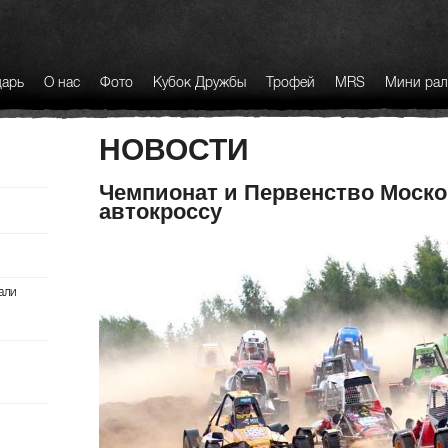
дарь
О нас
Фото
Кубок Дружбы
Трофей
MRS
Мини ра
НОВОСТИ
Чемпионат и Первенство Моско
автокроссу
али