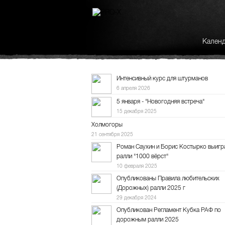
Кален
Интенсивный курс для штурманов
6 апреля 2026
5 января - "Новогодняя встреча"
15 декабря 2025
Холмогоры
21 сентября 2025
Роман Саухин и Борис Костырко выигр
ралли "1000 вёрст"
10 февраля 2025
Опубликованы Правила любительских
(Дорожных) ралли 2025 г
29 декабря 2024
Опубликован Регламент Кубка РАФ по
дорожным ралли 2025