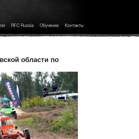
лли
RFC Russia
Обучение
Контакты
вской области по