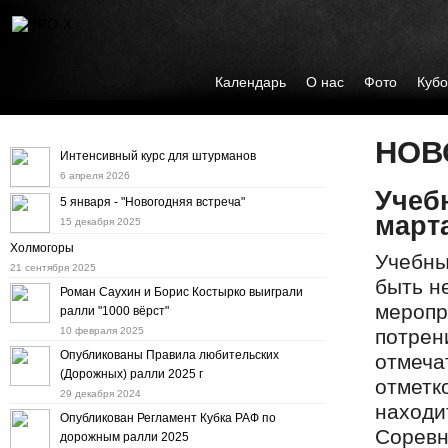
Календарь
О нас
Фото
Кубо
НОВ
Интенсивный курс для штурманов
6 апреля 2026
Учеб
5 января - "Новогодняя встреча"
марта
15 декабря 2025
Холмогоры
Учебны
21 сентября 2025
быть н
Роман Саухин и Борис Костырко выиграли
меропр
ралли "1000 вёрст"
10 февраля 2025
потрен
Опубликованы Правила любительских
отмечат
(Дорожных) ралли 2025 г
отметко
29 декабря 2024
находи
Опубликован Регламент Кубка РАФ по
Соревн
дорожным ралли 2025