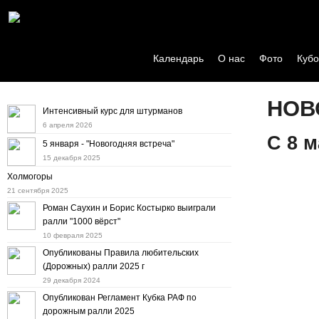
Календарь
О нас
Фото
Кубо
НОВ
Интенсивный курс для штурманов
6 апреля 2026
C 8 м
5 января - "Новогодняя встреча"
15 декабря 2025
Холмогоры
21 сентября 2025
Милые 
Роман Саухин и Борис Костырко выиграли
праз
ралли "1000 вёрст"
10 февраля 2025
Опубликованы Правила любительских
(Дорожных) ралли 2025 г
29 декабря 2024
Опубликован Регламент Кубка РАФ по
дорожным ралли 2025