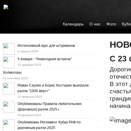
Календарь
О нас
Фото
Кубо
НОВ
Интенсивный курс для штурманов
6 апреля 2026
С 23
5 января - "Новогодняя встреча"
15 декабря 2025
Дороги
Холмогоры
отечес
21 сентября 2025
В этот
Роман Саухин и Борис Костырко выиграли
счасть
ралли "1000 вёрст"
10 февраля 2025
гранди
Опубликованы Правила любительских
начина
(Дорожных) ралли 2025 г
29 декабря 2024
Опубликован Регламент Кубка РАФ по
дорожным ралли 2025