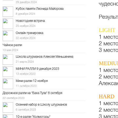
чудесн
29 декабря 2024
Кубок памяти Леонида Майорова
8 декабря 2024
Результ
Новогодняя встреча
25 ноября 2024
LIGHT
Онлайн тренировка
1 мест
22 ноября 2024
2 мест
Чайное ралли
3 мест
13 мая 2024
Школа штурманов Алексея Меньшенина
MEDI
21 марта 2024
МИНИ РАЛЛИ 9 декабря 2023
1 мест
13 ноября 2023
2 мест
Мини ралли 12 ноября
Алекса
11 октября 2023
Дорожное ралли на "Баха Тула" 8 октября
HARD
22 сентября 2023
1 мест
Осенний набор в Школу штурманов
2 мест
6 сентября 2023
3 мест
10-е ралли "Холмогоры"