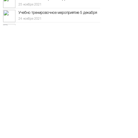
25 ноября 2021
Учебно тренировочное мероприятие 5 декабря
24 ноября 2021
Учебно тренировочное мероприятие 30 октября
22 октября 2021
Ралли "Песчаный край" 24 октября
4 октября 2021
Отмена джип триала
11 сентября 2021
Ралли "Холмогоры" 14 августа 2021
22 июля 2021
Учебное мероприятие 17 и 25 июля
6 июля 2021
Киберралли "Весенний Питер" 15 апреля
31 марта 2021
Учебно-тренировочные ралли 3 апреля
23 марта 2021
"Чайное ралли"
8 февраля 2021