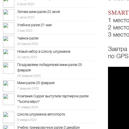
3 июля 2023
SMART
Летнее мини-ралли 22 июля
5 июня 2023
1 мест
Учебное ралли 21 мая
2 мест
2 мая 2023
3 мест
Чайное ралли
24 апреля 2023
Завтра
Новый набор в Школу штурманов
по GPS
23 марта 2023
Поздравляем победителей мини-ралли 25
февраля
28 февраля 2023
Мини ралли 25 февраля
7 февраля 2023
Компания Cupper выступила партнером ралли
"Тысяча вёрст"
31 января 2023
Школа штурманов автоспорта
9 января 2023
Учебно тренировочное ралли 3 декабря