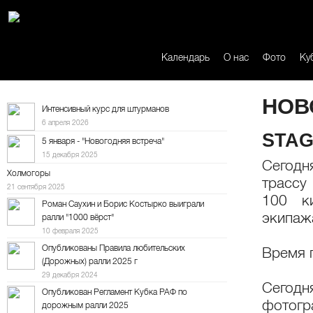
Календарь
О нас
Фото
Ку
НОВ
Интенсивный курс для штурманов
6 апреля 2026
STAG
5 января - "Новогодняя встреча"
15 декабря 2025
Сегодн
Холмогоры
трассу
21 сентября 2025
100 ки
Роман Саухин и Борис Костырко выиграли
экипаж
ралли "1000 вёрст"
10 февраля 2025
Опубликованы Правила любительских
Время 
(Дорожных) ралли 2025 г
29 декабря 2024
Сегодн
Опубликован Регламент Кубка РАФ по
фотог
дорожным ралли 2025