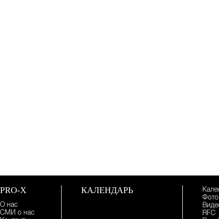
Учебное ралли "Дорожная Книга" финишировало
13 января 2019
Учебно-тренировочное ралли - "Дорожная книга"
12 января
12 декабря 2018
Ралли "1000 вёрст" - началась подготовка!
5 декабря 2018
Учебно-тренировочное ралли
22 ноября 2018
Сезон 2018 года - завершен!
20 ноября 2018
Тест-драйв VW Amarok
8 октября 2018
Пздравляем Алексея Меньшенина с присвоением
звания Судьи
2 октября 2018
BRP Weekend
PRO-X
КАЛЕНДАРЬ
Кале
24 сентября 2018
Фото
О нас
Виде
Герой Amarok
СМИ о нас
RFC
20 июня 2018