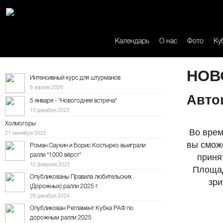
Календарь
О нас
Фото
Ку
НОВ
Интенсивный курс для штурманов
6 апреля 2026
Авто
5 января - "Новогодняя встреча"
15 декабря 2025
Холмогоры
Во врем
21 сентября 2025
вы смож
Роман Саухин и Борис Костырко выиграли
ралли "1000 вёрст"
приня
10 февраля 2025
Площад
Опубликованы Правила любительских
зри
(Дорожных) ралли 2025 г
29 декабря 2024
Опубликован Регламент Кубка РАФ по
дорожным ралли 2025