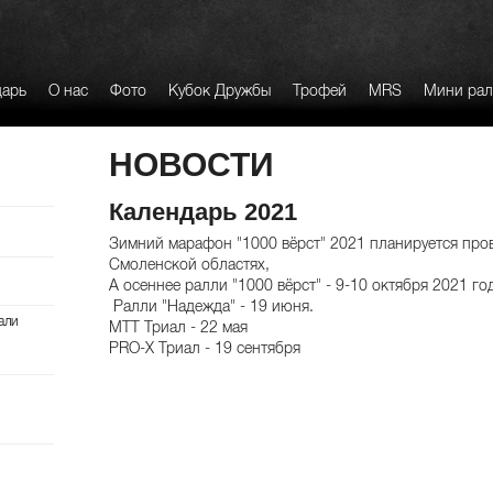
дарь
О нас
Фото
Кубок Дружбы
Трофей
MRS
Мини ра
НОВОСТИ
Календарь 2021
Зимний марафон "1000 вёрст" 2021 планируется пров
Смоленской областях,
А осеннее ралли "1000 вёрст" - 9-10 октября 2021 го
Ралли "Надежда" - 19 июня.
али
МТТ Триал - 22 мая
PRO-X Триал - 19 сентября