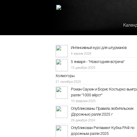
Кален
Интенсивный курс для штурманов
6 апреля 2026
5 января - "Новогодняя встреча"
15 декабря 2025
Холмогоры
21 сентября 2025
Роман Саухин и Борис Костырко выигр
ралли "1000 вёрст"
10 февраля 2025
Опубликованы Правила любительских
(Дорожных) ралли 2025 г
29 декабря 2024
Опубликован Регламент Кубка РАФ по
дорожным ралли 2025