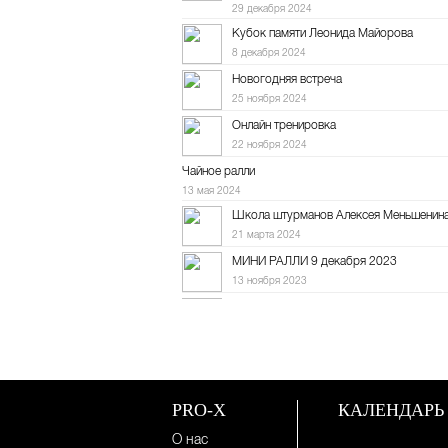
29 декабря 2024
Кубок памяти Леонида Майорова
8 декабря 2024
Новогодняя встреча
25 ноября 2024
Онлайн тренировка
22 ноября 2024
Чайное ралли
13 мая 2024
Школа штурманов Алексея Меньшенин
21 марта 2024
МИНИ РАЛЛИ 9 декабря 2023
13 ноября 2023
Мини ралли 12 ноября
11 октября 2023
Дорожное ралли на "Баха Тула" 8 октября
22 сентября 2023
Осенний набор в Школу штурманов
PRO-X
КАЛЕНДАРЬ
6 сентября 2023
О нас
10-е ралли "Холмогоры"