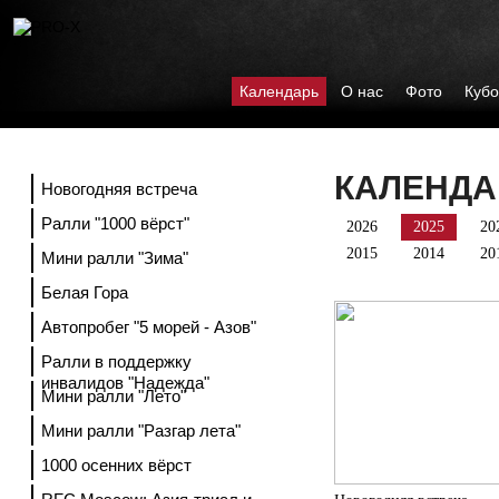
Календарь
О нас
Фото
Кубо
КАЛЕНДА
Новогодняя встреча
Ралли "1000 вёрст"
2026
2025
20
2015
2014
20
Мини ралли "Зима"
Белая Гора
Автопробег "5 морей - Азов"
Ралли в поддержку
инвалидов "Надежда"
Мини ралли "Лето"
Мини ралли "Разгар лета"
1000 осенних вёрст