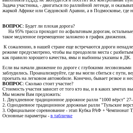
Задача участника, - двигаться по раллийной легенде, и оказыв
жаркой Африке или Саудовской Аравии, а в Подмосковье, где 
ВОПРОС
: Будет ли плохая дорога?
На 95% трасса проходит по асфальтовым дорогам, остальные 5
такое медленное перемещение заложено в график движения.
К сожалению, в нашей стране еще встречаются дороги ненадлеж
режиме предусмотрено, чтобы вы преодолели места с разбитым
как правило хорошего качества, ямы и выбоины указаны в ДК
Если вы начали движение по дороге с глубокими лесовозными и
заблудились. Проанализируйте, где вы могли сбиться с пути, 
проехать на легковом автомобиле. Конечно, бывает резкое и н
ВОПРОС
: Сколько стоит участие?
Стоимость участия зависит от того кто вы, и в каких зачетах в
Мы можем Вам предложить:
1. Двухдневное традиционное дорожное ралли "1000 вёрст" 27-
2. Однодневное традиционное дорожные ралли "Тульские верст
3. Официальное соревнование - этап Кубка РАФ + Чемпионат Т
Основные параметры -
в табличке