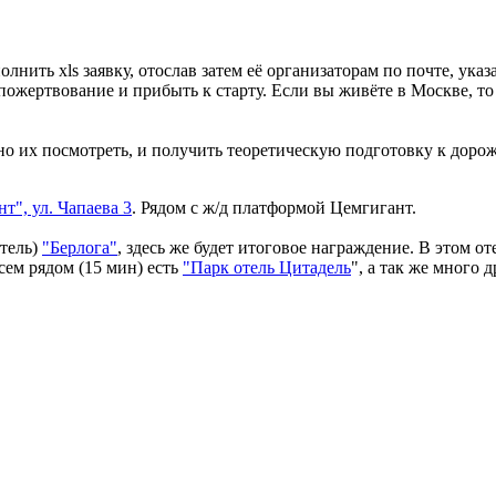
лнить xls заявку, отослав затем её организаторам по почте, ука
пожертвование и прибыть к старту. Если вы живёте в Москве, т
но их посмотреть, и получить теоретическую подготовку к доро
", ул. Чапаева 3
. Рядом с ж/д платформой Цемгигант.
отель)
"Берлога"
, здесь же будет итоговое награждение. В этом 
сем рядом (15 мин) есть
"Парк отель Цитадель
", а так же много 
.