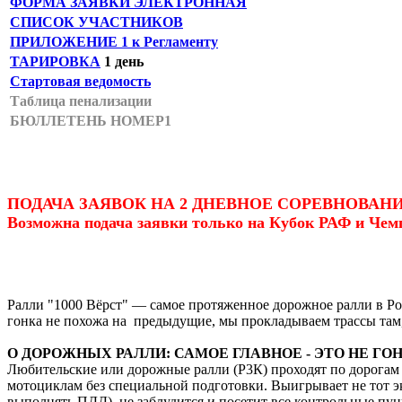
ФОРМА ЗАЯВКИ ЭЛЕКТРОННАЯ
СПИСОК УЧАСТНИКОВ
ПРИЛОЖЕНИЕ 1 к Регламенту
ТАРИРОВКА
1 день
Стартовая ведомость
Таблица пенализации
БЮЛЛЕТЕНЬ НОМЕР1
ПОДАЧА ЗАЯВОК НА 2 ДНЕВНОЕ СОРЕВНОВАНИ
Возможна подача заявки только на Кубок РАФ и Чем
Ралли "1000 Вёрст" — самое протяженное дорожное ралли в Ро
гонка не похожа на предыдущие, мы прокладываем трассы там,
О ДОРОЖНЫХ РАЛЛИ: САМОЕ ГЛАВНОЕ - ЭТО НЕ ГОН
Любительские или дорожные ралли (Р3К) проходят по дорога
мотоциклам без специальной подготовки. Выигрывает не тот эки
выполнять ПДД), не заблудится и посетит все контрольные пун