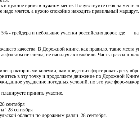
ать в нужное время в нужном месте. Почувствуйте себя на месте
не надо мчатся, а нужно спокойно находить правильный маршрут
% - грейдера и небольшие участки российских дорог, где надо 
ащего качества. В Дорожной книге, как правило, такие места у
 асфальтом не спеша, не насилуя автомобиль. Часть трассы про
.
ли тракторными колеями, вам предстоит форсировать реку вброд,
вернитесь в эту точку и продолжите движение по Дорожной Книге
еожиданное ухудшение погодных условий, но это уже форс-мажор,
ы планируете принять участие.
28 сентября
ы" 28 сентября
ульской области по дорожным ралли 28 сентября.