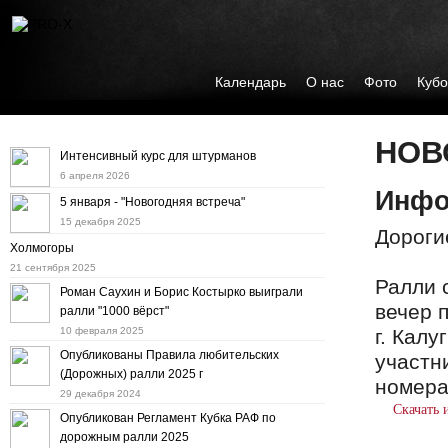
Календарь
О нас
Фото
Кубо
НОВ
Интенсивный курс для штурманов
6 апреля 2026
Инфо
5 января - "Новогодняя встреча"
15 декабря 2025
Дороги
Холмогоры
21 сентября 2025
Ралли 
Роман Саухин и Борис Костырко выиграли
вечер 
ралли "1000 вёрст"
10 февраля 2025
г. Калу
Опубликованы Правила любительских
участн
(Дорожных) ралли 2025 г
номера
29 декабря 2024
Скачать
Опубликован Регламент Кубка РАФ по
дорожным ралли 2025