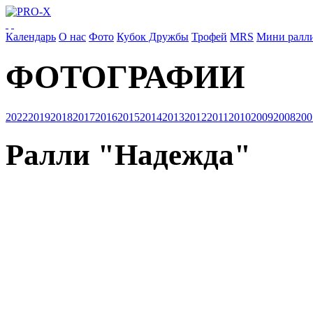
Календарь
О нас
Фото
Кубок Дружбы
Трофей
MRS
Мини ралл
ФОТОГРАФИИ
2022
2019
2018
2017
2016
2015
2014
2013
2012
2011
2010
2009
2008
200
Ралли "Надежда"